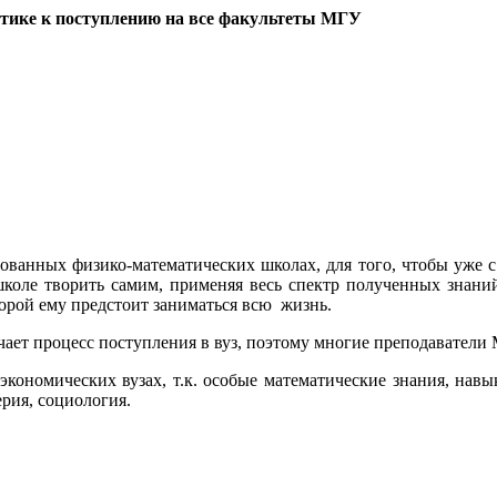
тике к поступлению на все факультеты МГУ
анных физико-математических школах, для того, чтобы уже с 
школе творить самим, применяя весь спектр полученных знани
торой ему предстоит заниматься всю жизнь.
чает процесс поступления в вуз, поэтому многие преподаватели 
ономических вузах, т.к. особые математические знания, навык
рия, социология.